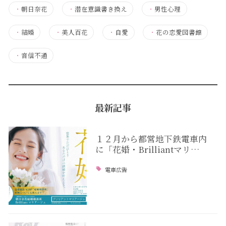
・
朝日奈花
・
潜在意識書き換え
・
男性心理
・
結婚
・
美人百花
・
自愛
・
花の恋愛図書館
・
音信不通
最新記事
１２月から都営地下鉄電車内
に「花婚・Brilliantマリ…
電車広告