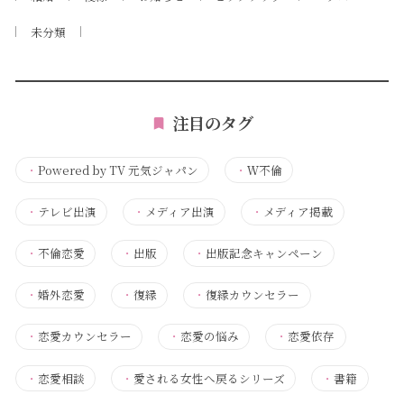
未分類
注目のタグ
・
Powered by TV 元気ジャパン
・
Ｗ不倫
・
テレビ出演
・
メディア出演
・
メディア掲載
・
不倫恋愛
・
出版
・
出版記念キャンペーン
・
婚外恋愛
・
復縁
・
復縁カウンセラー
・
恋愛カウンセラー
・
恋愛の悩み
・
恋愛依存
・
恋愛相談
・
愛される女性へ戻るシリーズ
・
書籍