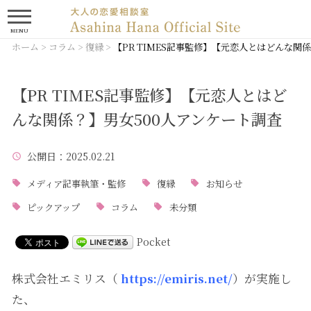
MENU
ホーム
>
コラム
>
復縁
>
【PR TIMES記事監修】【元恋人とはどんな関
【PR TIMES記事監修】【元恋人とはど
んな関係？】男女500人アンケート調査
公開日
：2025.02.21
メディア記事執筆・監修
復縁
お知らせ
ピックアップ
コラム
未分類
Pocket
株式会社エミリス（
https://emiris.net/
）が実施し
た、