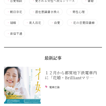
・
恋愛相談
・
愛される女性へ戻るシリーズ
・
書籍
・
朝日奈花
・
潜在意識書き換え
・
男性心理
・
結婚
・
美人百花
・
自愛
・
花の恋愛図書館
・
音信不通
最新記事
１２月から都営地下鉄電車内
に「花婚・Brilliantマリ…
電車広告