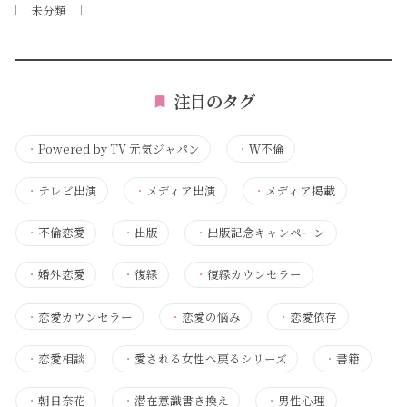
未分類
注目のタグ
・
Powered by TV 元気ジャパン
・
Ｗ不倫
・
テレビ出演
・
メディア出演
・
メディア掲載
・
不倫恋愛
・
出版
・
出版記念キャンペーン
・
婚外恋愛
・
復縁
・
復縁カウンセラー
・
恋愛カウンセラー
・
恋愛の悩み
・
恋愛依存
・
恋愛相談
・
愛される女性へ戻るシリーズ
・
書籍
・
朝日奈花
・
潜在意識書き換え
・
男性心理