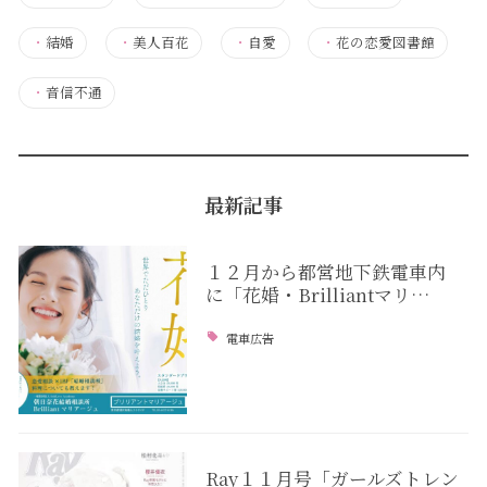
・
結婚
・
美人百花
・
自愛
・
花の恋愛図書館
・
音信不通
最新記事
１２月から都営地下鉄電車内
に「花婚・Brilliantマリ…
電車広告
Ray１１月号「ガールズトレン