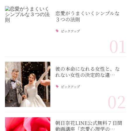
恋愛がうまくいくシンプルな
３つの法則
ピックアップ
01
彼の本命になれる女性と、な
れない女性の決定的な違…
ピックアップ
02
朝日奈花LINE公式無料７日間
動画講座「恋愛心理学の…