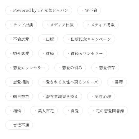
・
Powered by TV 元気ジャパン
・
Ｗ不倫
・
テレビ出演
・
メディア出演
・
メディア掲載
・
不倫恋愛
・
出版
・
出版記念キャンペーン
・
婚外恋愛
・
復縁
・
復縁カウンセラー
・
恋愛カウンセラー
・
恋愛の悩み
・
恋愛依存
・
恋愛相談
・
愛される女性へ戻るシリーズ
・
書籍
・
朝日奈花
・
潜在意識書き換え
・
男性心理
・
結婚
・
美人百花
・
自愛
・
花の恋愛図書館
・
音信不通