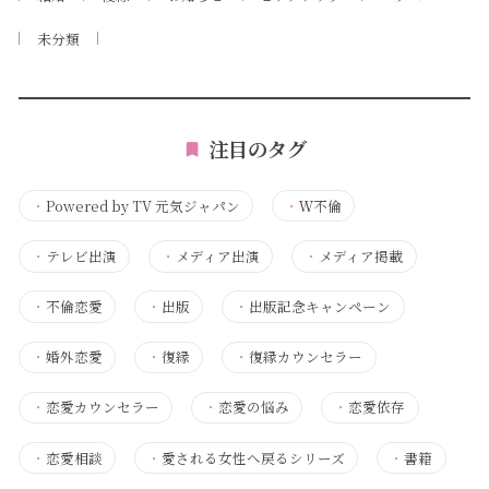
未分類
注目のタグ
・
Powered by TV 元気ジャパン
・
Ｗ不倫
・
テレビ出演
・
メディア出演
・
メディア掲載
・
不倫恋愛
・
出版
・
出版記念キャンペーン
・
婚外恋愛
・
復縁
・
復縁カウンセラー
・
恋愛カウンセラー
・
恋愛の悩み
・
恋愛依存
・
恋愛相談
・
愛される女性へ戻るシリーズ
・
書籍