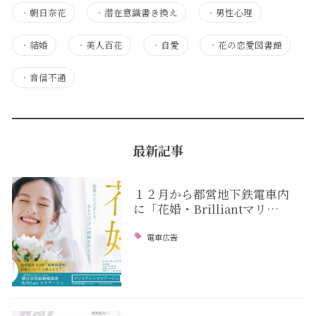
・
朝日奈花
・
潜在意識書き換え
・
男性心理
・
結婚
・
美人百花
・
自愛
・
花の恋愛図書館
・
音信不通
最新記事
１２月から都営地下鉄電車内
に「花婚・Brilliantマリ…
電車広告